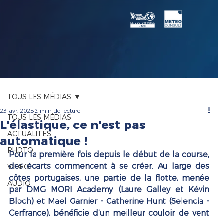
TOUS LES MÉDIAS
23 avr. 2025
2 min de lecture
TOUS LES MÉDIAS
L'élastique, ce n'est pas
ACTUALITÉS
automatique !
PHOTO
Pour la première fois depuis le début de la course, 
des écarts commencent à se créer. Au large des 
VIDÉO
côtes portugaises, une partie de la flotte, menée 
AUDIO
par DMG MORI Academy (Laure Galley et Kévin 
Bloch) et Mael Garnier - Catherine Hunt (Selencia - 
Cerfrance), bénéficie d’un meilleur couloir de vent 