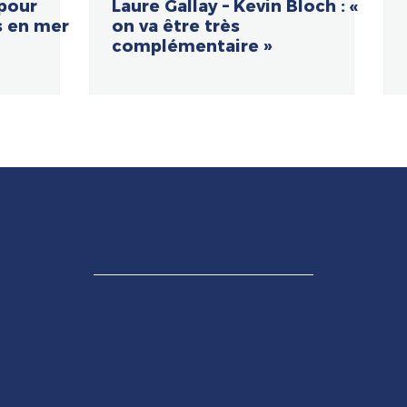
 pour
Laure Gallay – Kevin Bloch : «
s en mer
on va être très
complémentaire »
TITRE