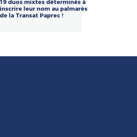
19 duos mixtes déterminés à
inscrire leur nom au palmarès
de la Transat Paprec !