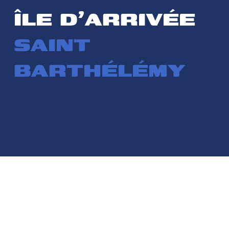
ÎLE D'ARRIVÉE
SAINT
BARTHÉLÉMY
À PROPOS DE SAINT
BARTHÉLÉMY
Les duos de La Transat Paprec se retrouveront à Saint-
Barthélemy, terme de leur traversée de l’Atlantique, où