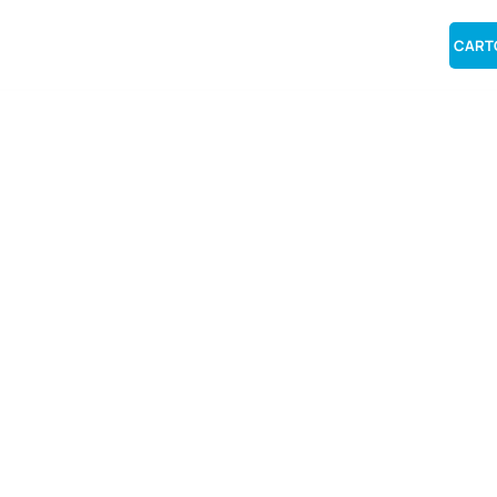
CTUS & MÉDIAS
PARTENAIRE
CART
le