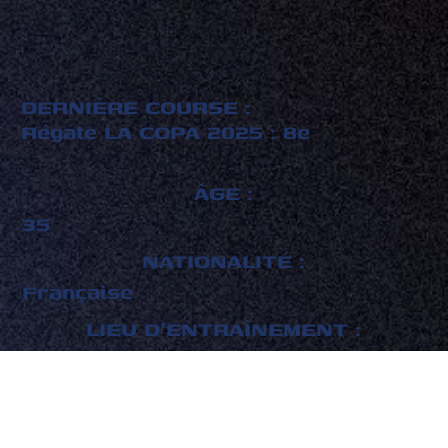
DERNIÈRE COURSE :
Régate LA COPA 2025 : 8e
ÂGE :
35
NATIONALITÉ :
Française
LIEU D'ENTRAÎNEMENT :
Pôle Finistère Course au Large
NOMBRE DE PARTICIPATIONS :
3