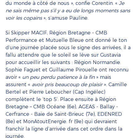
du monde à côté de nous », confie Corentin. « 
Je 
ne sais même pas s’il y a eu de longs moments sans 
voir les copains
 », s’amuse Pauline.
Si Skipper MACIF, Région Bretagne - CMB 
Performance et Mutuelle Bleue ont donné le ton 
d’une journée placée sous le signe des arrivées, il a 
fallu attendre que le soleil se lève sur Gustavia 
pour accueillir les suivants : Région Normandie. 
Sophie Faguet et Guillaume Pirouelle ont reconnu 
avoir « 
un peu perdu patience à la fin
 » mais 
assurent « 
avoir pris beaucoup de plaisir
 ». Camille 
Bertel et Pierre Leboucher (Cap Ingélec) 
complètent le ‘top 5’. Place ensuite à Région 
Bretagne – CMB Océane (6e), AGEAS - Ballay - 
Cerfrance - Baie de Saint-Brieuc (7e), EDENRED 
(8e) et MonAtoutEnergie. fr (9e) qui devraient 
franchir la ligne d’arrivée dans cet ordre dans la 
journée.