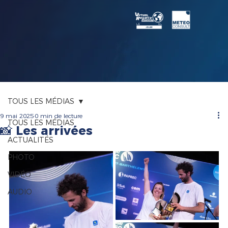
TOUS LES MÉDIAS
9 mai 2025
0 min de lecture
TOUS LES MÉDIAS
📸 Les arrivées
ACTUALITÉS
PHOTO
VIDÉO
AUDIO