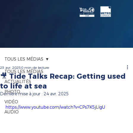
TOUS LES MÉDIAS
23 avr. 2025
0 min de lecture
TOUS LES MÉDIAS
🎥 Tide Talks Recap: Getting used
ACTUALITÉS
to life at sea
PHOTO
Dernière mise à jour :
24 avr. 2025
VIDÉO
https://www.youtube.com/watch?v=CPs7K5jLIgU
AUDIO