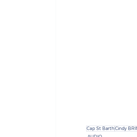
Cap St Barth
Cindy BRI
AUDIO