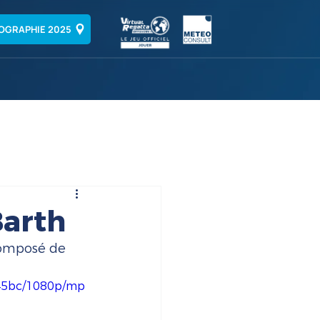
OGRAPHIE 2025
Barth
composé de 
245bc/1080p/mp