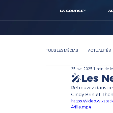
LA COURSE
A
TOUS LES MÉDIAS
ACTUALITÉS
25 avr. 2025
1 min de le
🎤Les N
Retrouvez dans ce
Cindy Brin et Tho
https://video.wixs
4/file.mp4