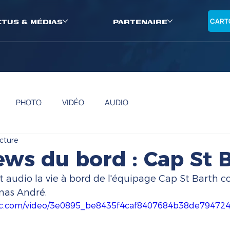
CTUS & MÉDIAS
PARTENAIRE
CART
PHOTO
VIDÉO
AUDIO
cture
ews du bord : Cap St 
t audio la vie à bord de l'équipage Cap St Barth 
mas André.
tatic.com/video/3e0895_be8435f4caf8407684b38de7947