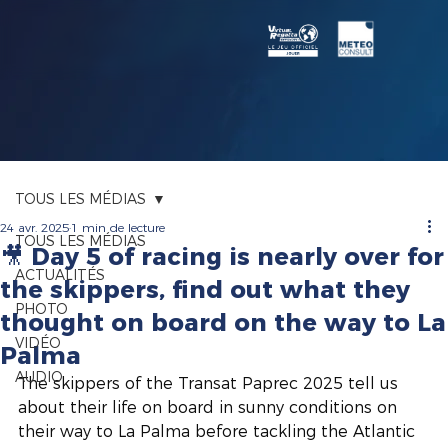
TOUS LES MÉDIAS
24 avr. 2025
1 min de lecture
TOUS LES MÉDIAS
🎥 Day 5 of racing is nearly over for
ACTUALITÉS
the skippers, find out what they
PHOTO
thought on board on the way to La
VIDÉO
Palma
AUDIO
The skippers of the Transat Paprec 2025 tell us 
about their life on board in sunny conditions on 
their way to La Palma before tackling the Atlantic 