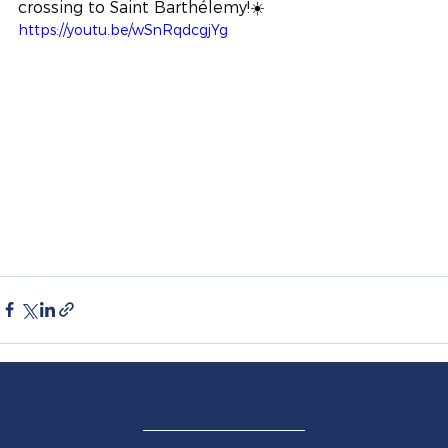
crossing to Saint Barthélemy!☀️
https://youtu.be/wSnRqdcgjYg
PARTENAIRE TITRE