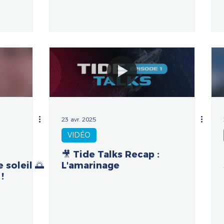
23 avr. 2025
VIDÉO
🎥 Tide Talks Recap :
 soleil 🌅
L'amarinage
!