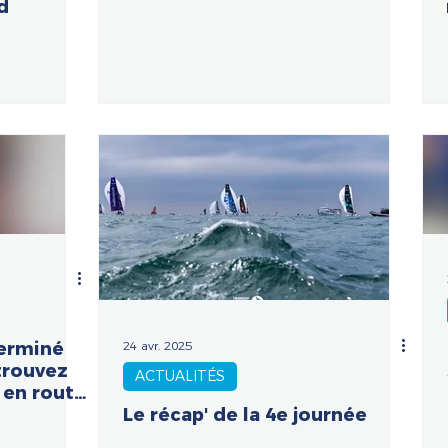
10 en course !
d
24 avr. 2025
terminé
etrouvez
ACTUALITÉS
 en route
Le récap' de la 4e journée