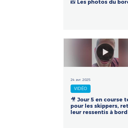
📸 Les photos du bor
24 avr. 2025
VIDÉO
🎥 Jour 5 en course 
pour les skippers, r
leur ressentis à bord
pour La Palma