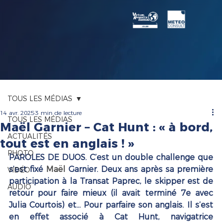
TOUS LES MÉDIAS
14 avr. 2025
3 min de lecture
TOUS LES MÉDIAS
Maël Garnier – Cat Hunt : « à bord,
ACTUALITÉS
tout est en anglais ! »
PHOTO
PAROLES DE DUOS. C’est un double challenge que 
s’est fixé 
Maël 
Garnier. Deux ans après sa première 
VIDÉO
participation à la Transat Paprec, le skipper est de 
AUDIO
retour pour faire mieux (il avait terminé 7e avec 
Julia Courtois) et… Pour parfaire son anglais. Il s’est 
en effet associé à Cat Hunt, navigatrice 